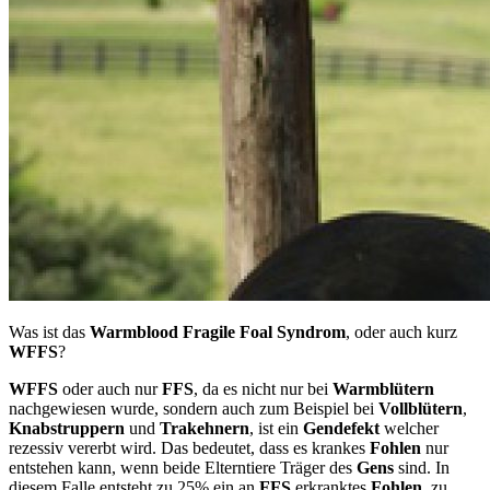
Was ist das
Warmblood Fragile Foal Syndrom
, oder auch kurz
WFFS
?
WFFS
oder auch nur
FFS
, da es nicht nur bei
Warmblütern
nachgewiesen wurde, sondern auch zum Beispiel bei
Vollblütern
,
Knabstruppern
und
Trakehnern
, ist ein
Gendefekt
welcher
rezessiv vererbt wird. Das bedeutet, dass es krankes
Fohlen
nur
entstehen kann, wenn beide Elterntiere Träger des
Gens
sind. In
diesem Falle entsteht zu 25% ein an
FFS
erkranktes
Fohlen
, zu