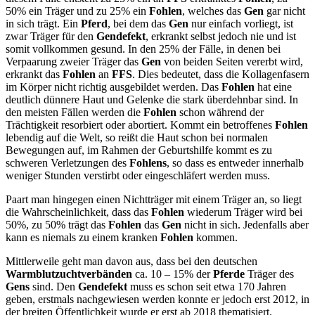
50% ein Träger und zu 25% ein
Fohlen
, welches das
Gen
gar nicht
in sich trägt. Ein
Pferd
, bei dem das
Gen
nur einfach vorliegt, ist
zwar Träger für den
Gendefekt
, erkrankt selbst jedoch nie und ist
somit vollkommen gesund. In den 25% der Fälle, in denen bei
Verpaarung zweier Träger das
Gen
von beiden Seiten vererbt wird,
erkrankt das
Fohlen
an
FFS
. Dies bedeutet, dass die Kollagenfasern
im Körper nicht richtig ausgebildet werden. Das
Fohlen
hat eine
deutlich dünnere Haut und Gelenke die stark überdehnbar sind. In
den meisten Fällen werden die
Fohlen
schon während der
Trächtigkeit resorbiert oder abortiert. Kommt ein betroffenes
Fohlen
lebendig auf die Welt, so reißt die Haut schon bei normalen
Bewegungen auf, im Rahmen der Geburtshilfe kommt es zu
schweren Verletzungen des
Fohlens
, so dass es entweder innerhalb
weniger Stunden verstirbt oder eingeschläfert werden muss.
Paart man hingegen einen Nichtträger mit einem Träger an, so liegt
die Wahrscheinlichkeit, dass das
Fohlen
wiederum Träger wird bei
50%, zu 50% trägt das
Fohlen
das
Gen
nicht in sich. Jedenfalls aber
kann es niemals zu einem kranken
Fohlen
kommen.
Mittlerweile geht man davon aus, dass bei den deutschen
Warmblutzuchtverbänden
ca. 10 – 15% der
Pferde
Träger des
Gens
sind. Den
Gendefekt
muss es schon seit etwa 170 Jahren
geben, erstmals nachgewiesen werden konnte er jedoch erst 2012, in
der breiten Öffentlichkeit wurde er erst ab 2018 thematisiert.