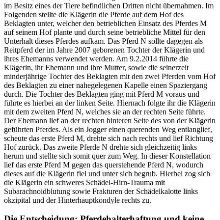
im Besitz eines der Tiere befindlichen Dritten nicht übernahmen. Im
Folgenden stellte die Klägerin die Pferde auf dem Hof des
Beklagten unter, welcher den betrieblichen Einsatz des Pferdes M
auf seinem Hof plante und durch seine betriebliche Mittel für den
Unterhalt dieses Pferdes aufkam. Das Pferd N sollte dagegen als
Reitpferd der im Jahre 2007 geborenen Tochter der Klägerin und
ihres Ehemanns verwendet werden. Am 9.2.2014 führte die
Klägerin, ihr Ehemann und ihre Mutter, sowie die seinerzeit
minderjährige Tochter des Beklagten mit den zwei Pferden vom Hof
des Beklagten zu einer nahegelegenen Kapelle einen Spaziergang
durch. Die Tochter des Beklagten ging mit Pferd M voraus und
führte es hierbei an der linken Seite. Hiernach folgte ihr die Klägerin
mit dem zweiten Pferd N, welches sie an der rechten Seite führte.
Der Ehemann lief an der rechten hinteren Seite des von der Klägerin
geführten Pferdes. Als ein Jogger einen querenden Weg entlanglief,
scheute das erste Pferd M, drehte sich nach rechts und lief Richtung
Hof zurück. Das zweite Pferde N drehte sich gleichzeitig links
herum und stellte sich somit quer zum Weg. In dieser Konstellation
lief das erste Pferd M gegen das querstehende Pferd N, wodurch
dieses auf die Klägerin fiel und unter sich begrub. Hierbei zog sich
die Klägerin ein schweres Schädel-Hirn-Trauma mit
Subarachnoidblutung sowie Frakturen der Schädelkalotte links
okzipital und der Hinterhauptkondyle rechts zu.
Die Entscheidung: Pferdehalterhaftung und keine