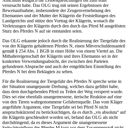
Anschluss lediglich die Leibesquetschungen bis zum Hals
verursacht habe. Das OLG trug mit seinen Ergebnissen der
Beweisaufnahme, insbesondere der Zeugenvernehmung des
Ehemannes und der Mutter der Klägerin die Feststellungen des
Landgerichts und stütze den Vortrag der Klägerin, wonach die
Verletzungen der Klägerin durch den durch das Pferd M ausgelösten
Sturz des Pferdes N auf sie entstanden seien.
Das OLG erkannte jedoch durch die Realisierung der Tiergefahr des
von der Klägerin gehaltenen Pferdes N, einen Mitverschuldensanteil
gemäß § 254 Abs. 1 BGB in einer Höhe von einem Viertel an. Die
Mithaltereigenschaft der Klägerin und ihres Ehemanns sei in der
konkreten Verwendungsabsicht, der zwischen den Parteien
gefundenen Absprache und auch der entgeltlichen Einstellung des
Pferdes N bei dem Beklagten zu sehen.
Für die Realisierung der Tiergefahr des Pferdes N spreche seine in
der Situation unangepasste Drehung, welches dazu geführt habe,
dass dem durchgehenden Pferd zu Teilen der Weg versperrt wurde.
Dies sei eine ebenfalls unangemessene, tierische Reaktion auf eine
von den Tieren wahrgenommene Gefahrenquelle. Das vom Kläger
angeführte Argument, eine Tiergefahr sei bei Pferd N nicht
anspruchskürzend zu berücksichtigen, da es durch „vis absoluta“ auf
die Klägerin geschleudert worden sei, befand das OLG als nicht
durchdringend, da es dieses Argument die unangemessene
Seitwärtsstellung des Pferdes M kurz vor dem Zusammenstoß nicht