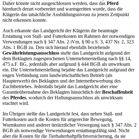
Daher könnte nicht ausgeschlossen werden, dass das
Pferd
hierdurch derart vorbereitet und warmgeritten wurde, dass die
Klägerin das tatsächliche Ausbildungsniveau zu jenem Zeitpunkt
nicht erkennen konnte.
Auch erkannte das Landgericht der Klägerin die beantragte
Erstattung von Stall- und Futterkosten im Rahmen der notwendigen
Verwendungen nach § 347 Abs. 2 iVm. § 90 a S. 3, 437 Nr. 2, 323
Abs. 1 BGB zu. Den sich hierauf ebenfalls beziehende
Gewährleistungsausschluss
stufte das Landgericht aufgrund der
dem Beklagten zugesprochenen Unternehmerstellung nach §§ 14,
475 a.F. BG, jedenfalls aber aufgrund § 444 BGB als unwirksam
ein. Die Unternehmerstellung bejahte das Landgericht aufgrund der
engen Verbindung zum landwirtschaftlichen Betrieb (als
Haupterwerb) des Beklagten und der Internetbewerbung des
Zuchtbetriebes. Jedenfalls bejaht das Landgericht aber eine
Garantieübernahme des Beklagten hinsichtlich der
Beschaffenheit
des
Pferdes
, wodurch der Haftungsausschluss als unwirksam
erachtet wird.
Im Übrigen stellte das Landgericht fest, dass neben Stall- und
Futterkosten auch die Kosten für artgerechte Bewegung,
Wurmkuren und anderer tierärztlicher Versorgung nach § 347 Abs. 2
BGB als notwendige Verwendungen erstattungsfähig sind. Nicht
aber die Kosten für die Tierhalterhaftpflichtversicherung, da sie