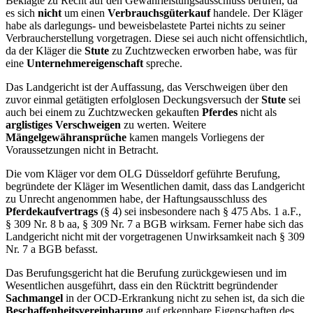
Beklagte zu Recht auf den Gewährleistungsausschluss berufen, da
es sich
nicht
um einen
Verbrauchsgüterkauf
handele. Der Kläger
habe als darlegungs- und beweisbelastete Partei nichts zu seiner
Verbraucherstellung vorgetragen. Diese sei auch nicht offensichtlich,
da der Kläger die
Stute
zu Zuchtzwecken erworben habe, was für
eine
Unternehmereigenschaft
spreche.
Das Landgericht ist der Auffassung, das Verschweigen über den
zuvor einmal getätigten erfolglosen Deckungsversuch der
Stute
sei
auch bei einem zu Zuchtzwecken gekauften
Pferdes
nicht als
arglistiges Verschweigen
zu werten. Weitere
Mängelgewähransprüche
kamen mangels Vorliegens der
Voraussetzungen nicht in Betracht.
Die vom Kläger vor dem OLG Düsseldorf geführte Berufung,
begründete der Kläger im Wesentlichen damit, dass das Landgericht
zu Unrecht angenommen habe, der Haftungsausschluss des
Pferdekaufvertrags
(§ 4) sei insbesondere nach § 475 Abs. 1 a.F.,
§ 309 Nr. 8 b aa, § 309 Nr. 7 a BGB wirksam. Ferner habe sich das
Landgericht nicht mit der vorgetragenen Unwirksamkeit nach § 309
Nr. 7 a BGB befasst.
Das Berufungsgericht hat die Berufung zurückgewiesen und im
Wesentlichen ausgeführt, dass ein den Rücktritt begründender
Sachmangel
in der OCD-Erkrankung nicht zu sehen ist, da sich die
Beschaffenheitsvereinbarung
auf erkennbare Eigenschaften des