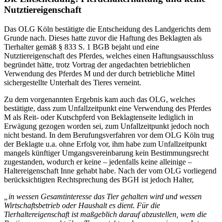
Nutztiereigenschaft
Das OLG Köln bestätigte die Entscheidung des Landgerichts dem
Grunde nach. Dieses hatte zuvor die Haftung des Beklagten als
Tierhalter gemäß § 833 S. 1 BGB bejaht und eine
Nutztiereigenschaft des Pferdes, welches einen Haftungsausschluss
begründet hätte, trotz Vortrag der angedachten betrieblichen
Verwendung des Pferdes M und der durch betriebliche Mittel
sichergestellte Unterhalt des Tieres verneint.
Zu dem vorgenannten Ergebnis kam auch das OLG, welches
bestätigte, dass zum Unfallzeitpunkt eine Verwendung des Pferdes
M als Reit- oder Kutschpferd von Beklagtenseite lediglich in
Erwägung gezogen worden sei, zum Unfallzeitpunkt jedoch noch
nicht bestand. In dem Berufungsverfahren vor dem OLG Köln trug
der Beklagte u.a. ohne Erfolg vor, ihm habe zum Unfallzeitpunkt
mangels künftiger Umgangsvereinbarung kein Bestimmungsrecht
zugestanden, wodurch er keine – jedenfalls keine alleinige –
Haltereigenschaft Inne gehabt habe. Nach der vom OLG vorliegend
berücksichtigten Rechtsprechung des BGH ist jedoch Halter,
„in wessen Gesamtinteresse das Tier gehalten wird und wessen
Wirtschaftsbetrieb oder Haushalt es dient. Für die
Tierhaltereigenschaft ist maßgeblich darauf abzustellen, wem die