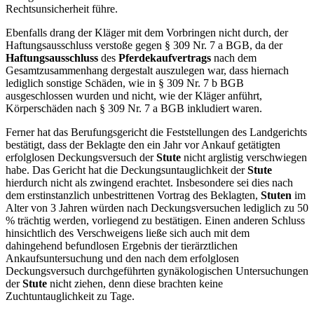
Rechtsunsicherheit führe.
Ebenfalls drang der Kläger mit dem Vorbringen nicht durch, der
Haftungsausschluss verstoße gegen § 309 Nr. 7 a BGB, da der
Haftungsausschluss
des
Pferdekaufvertrags
nach dem
Gesamtzusammenhang dergestalt auszulegen war, dass hiernach
lediglich sonstige Schäden, wie in § 309 Nr. 7 b BGB
ausgeschlossen wurden und nicht, wie der Kläger anführt,
Körperschäden nach § 309 Nr. 7 a BGB inkludiert waren.
Ferner hat das Berufungsgericht die Feststellungen des Landgerichts
bestätigt, dass der Beklagte den ein Jahr vor Ankauf getätigten
erfolglosen Deckungsversuch der
Stute
nicht arglistig verschwiegen
habe. Das Gericht hat die Deckungsuntauglichkeit der
Stute
hierdurch nicht als zwingend erachtet. Insbesondere sei dies nach
dem erstinstanzlich unbestrittenen Vortrag des Beklagten,
Stuten
im
Alter von 3 Jahren würden nach Deckungsversuchen lediglich zu 50
% trächtig werden, vorliegend zu bestätigen. Einen anderen Schluss
hinsichtlich des Verschweigens ließe sich auch mit dem
dahingehend befundlosen Ergebnis der tierärztlichen
Ankaufsuntersuchung und den nach dem erfolglosen
Deckungsversuch durchgeführten gynäkologischen Untersuchungen
der
Stute
nicht ziehen, denn diese brachten keine
Zuchtuntauglichkeit zu Tage.