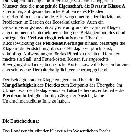
Die Klägerin behauptet in Ihrer Klage vor dem Landgericht
Münster, dass die
mangelnde Eigenschaft
, die
Dressur
Klasse A
zu erfüllen, auf gesundheitliche Probleme des
Pferdes
zurückzuführen sein könnte, z.B. wegen neuronaler Defizite und
Problemen im Bereich des Ileosakralgelenks. Auch ein
Gewährleistungsausschluss greife aufgrund der von der Klägerin
angenommenen Unternehmerstellung des Beklagten und des damit
vorliegenden
Verbrauchsgüterkaufs
nicht. Über die
Rückabwicklung des
Pferdekaufvertrages
hinaus, beantragte die
Klägerin die Feststellung, dass der Beklagte verpflichtet ist,
zukünftige Aufwendungen für das
Pferd
zu erstatten. Darunter
machte sie Stall- und Futterkosten, Kosten für artgerechte
Bewegung des Tieres, tierärztliche Kosten sowie die Kosten für eine
abgeschlossene Tierhalterhaftpflichtversicherung geltend.
Der Beklagte trat der Klage entgegen und bestritt die
Mangelhaftigkeit
des
Pferdes
zum Zeitpunkt der Übergabe. Im
Übrigen war der Beklagte aus der Tatsache heraus, er betreibe die
Pferdezucht
lediglich hobbymäßig, der Ansicht, keine
Unternehmerstellung Inne zu haben.
Die Entscheidung
:
Das Landgericht gibt der Klägerin im Wesentlichen Recht.