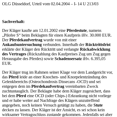
OLG Düsseldorf, Urteil vom 02.04.2004 – I- 14 U 213/03
Sachverhalt:
Der Kläger kaufte am 12.01.2002 eine
Pferdestute
, namens
„Pilofee S“ beim Beklagten für einen Kaufpreis iHv. 30.000 EUR.
Der
Pferdekaufvertrag
wurde von mit einer
Ankaufsuntersuchung
verbunden. Innerhalb der
Rücktrittsfrist
erklärte der Kläger den Rücktritt und verlangte
Rückabwicklung
des Vertrages
(Rückzahlung des Kaufpreises Zug um Zug gegen
Herausgabe des Pferdes) sowie
Schadensersatz
iHv. 6.395,05
EUR.
Der Kläger trug im Rahmen seiner Klage vor dem Landgericht vor,
das
Pferd
leide an einer Knochen- und Knorpelentzündung des
Gelenkbereichs (Osteochondrosis Dissecans -OCD) und sei
entgegen dem im
Pferdekaufvertrag
vereinbarten Zweck
zuchtuntauglich. Der Beklagte habe dem Kläger zugesichert, dass
bei dem
Pferd
eine OCD (oder Chips-) Erkrankung nicht vorliege
und er habe weiter auf Nachfrage des Klägers unzutreffend
angegeben, noch keinen Versuch getätigt zu haben, die
Stute
decken zu lassen. Der Kläger ist der Ansicht, es sei schon kein
wirksamer Vertragsschluss zustande gekommen. Jedenfalls sei aber