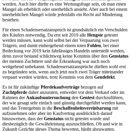
werden. Auch hier dürfte es eine Wertungsfrage sein, ob man einen
Mangel als erheblich oder unerheblich ansieht. Aber auch bei einem
unerheblichen Mangel würde jedenfalls ein Recht auf Minderung
bestehen.
Für einen Schadensersatzanspruch ist grundsätzlich ein Verschulden
des Käufers notwendig. Da erst seit 2019 alle
Hengste
getestet
werden müssen, kann wohl selbst bei der Verpaarung von zwei
Trägern, und damit einhergehend einem toten
Fohlen
, bei einer
Bedeckung vor 2019 kein fahrlässiges Handeln unterstellt werden,
denn zuvor bestand schlichtweg keine Kenntnis über den
Genstatus
der meisten Zuchttiere und die Erkrankung war auch noch
weitgehend unbekannt. Schadensersatzansprüche dürften wohl erst
zu begründen sein, wenn auch jetzt noch zwei Träger miteinander
verpaart werden würden, trotz Kenntnis von dem
Gendefekt
.
Es ist für zukünftige
Pferdekaufverträge
bezogen auf
Zuchtpferde
daher anzuraten, entweder vor dem Verkauf oder im
Rahmen der
Ankaufsuntersuchung
den
Gentest
durchzuführen,
der wie gesagt sehr einfach und günstig durchgeführt werden kann,
und das Testergebnis in die
Beschaffenheitsvereinbarung
mit
aufzunehmen oder aber im
Kaufvertrag ausdrücklich darauf
hinzuweisen, dass der
Genstatus
nicht getestet wurde und
diesbezüglich die Gewährleistung auszuschließen.
Ob und wie in
Zukunft Gerichte dieses Thema bewerten, bleibt abzuwarten.