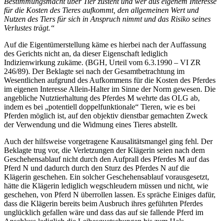
Bestimmungsmacht über Tier zusteht und wer aus eigenem Interesse
für die Kosten des Tieres aufkommt, den allgemeinen Wert und
Nutzen des Tiers für sich in Anspruch nimmt und das Risiko seines
Verlustes trägt.“
Auf die Eigentümerstellung käme es hierbei nach der Auffassung
des Gerichts nicht an, da dieser Eigenschaft lediglich
Indizienwirkung zukäme. (BGH, Urteil vom 6.3.1990 – VI ZR
246/89). Der Beklagte sei nach der Gesamtbetrachtung im
Wesentlichen aufgrund des Aufkommens für die Kosten des Pferdes
im eigenen Interesse Allein-Halter im Sinne der Norm gewesen. Die
angebliche Nutztierhaltung des Pferdes M wehrte das OLG ab,
indem es bei „potentiell doppelfunktionale“ Tieren, wie es bei
Pferden möglich ist, auf den objektiv dienstbar gemachten Zweck
der Verwendung und die Widmung eines Tieres abstellt.
Auch der hilfsweise vorgetragene Kausalitätsmangel ging fehl. Der
Beklagte trug vor, die Verletzungen der Klägerin seien nach dem
Geschehensablauf nicht durch den Aufprall des Pferdes M auf das
Pferd N und dadurch durch den Sturz des Pferdes N auf die
Klägerin geschehen. Ein solcher Geschehensablauf vorausgesetzt,
hätte die Klägerin lediglich wegschleudern müssen und nicht, wie
geschehen, von Pferd N überrollen lassen. Es spräche Einiges dafür,
dass die Klägerin bereits beim Ausbruch ihres geführten Pferdes
unglücklich gefallen wäre und dass das auf sie fallende Pferd im