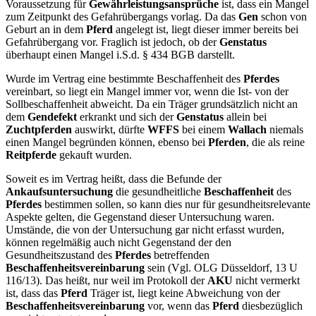
Voraussetzung für
Gewährleistungsansprüche
ist, dass ein Mangel
zum Zeitpunkt des Gefahrübergangs vorlag. Da das
Gen
schon von
Geburt an in dem
Pferd
angelegt ist, liegt dieser immer bereits bei
Gefahrübergang vor. Fraglich ist jedoch, ob der
Genstatus
überhaupt einen Mangel i.S.d. § 434 BGB darstellt.
Wurde im Vertrag eine bestimmte Beschaffenheit des
Pferdes
vereinbart, so liegt ein Mangel immer vor, wenn die Ist- von der
Sollbeschaffenheit abweicht. Da ein Träger grundsätzlich nicht an
dem
Gendefekt
erkrankt und sich der
Genstatus
allein bei
Zuchtpferden
auswirkt, dürfte
WFFS
bei einem
Wallach
niemals
einen Mangel begründen können, ebenso bei
Pferden
, die als reine
Reitpferde
gekauft wurden.
Soweit es im Vertrag heißt, dass die Befunde der
Ankaufsuntersuchung
die gesundheitliche
Beschaffenheit
des
Pferdes
bestimmen sollen, so kann dies nur für gesundheitsrelevante
Aspekte gelten, die Gegenstand dieser Untersuchung waren.
Umstände, die von der Untersuchung gar nicht erfasst wurden,
können regelmäßig auch nicht Gegenstand der den
Gesundheitszustand des
Pferdes
betreffenden
Beschaffenheitsvereinbarung
sein (Vgl. OLG Düsseldorf, 13 U
116/13). Das heißt, nur weil im Protokoll der
AKU
nicht vermerkt
ist, dass das
Pferd
Träger ist,
liegt keine Abweichung von der
Beschaffenheitsvereinbarung
vor, wenn das
Pferd
diesbezüglich