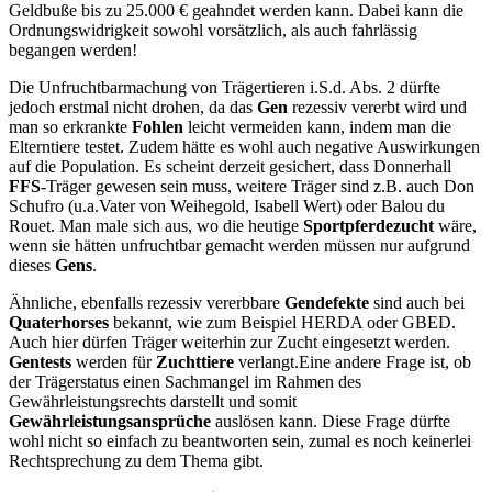
Geldbuße bis zu 25.000 € geahndet werden kann. Dabei kann die
Ordnungswidrigkeit sowohl vorsätzlich, als auch fahrlässig
begangen werden!
Die Unfruchtbarmachung von Trägertieren i.S.d. Abs. 2 dürfte
jedoch erstmal nicht drohen, da das
Gen
rezessiv vererbt wird und
man so erkrankte
Fohlen
leicht vermeiden kann, indem man die
Elterntiere testet. Zudem hätte es wohl auch negative Auswirkungen
auf die Population. Es scheint derzeit gesichert, dass Donnerhall
FFS
-Träger gewesen sein muss, weitere Träger sind z.B. auch Don
Schufro (u.a.Vater von Weihegold, Isabell Wert) oder Balou du
Rouet. Man male sich aus, wo die heutige
Sportpferdezucht
wäre,
wenn sie hätten unfruchtbar gemacht werden müssen nur aufgrund
dieses
Gens
.
Ähnliche, ebenfalls rezessiv vererbbare
Gendefekte
sind auch bei
Quaterhorses
bekannt, wie zum Beispiel HERDA oder GBED.
Auch hier dürfen Träger weiterhin zur Zucht eingesetzt werden.
Gentests
werden für
Zuchttiere
verlangt.
Eine andere Frage ist, ob
der Trägerstatus einen Sachmangel im Rahmen des
Gewährleistungsrechts darstellt und somit
Gewährleistungsansprüche
auslösen kann. Diese Frage dürfte
wohl nicht so einfach zu beantworten sein, zumal es noch keinerlei
Rechtsprechung zu dem Thema gibt.