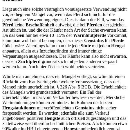
Liegt auch eine solche vertraglich vorausgesetzte Verwendung nicht
vor, so liegt ein Mangel vor, wenn das Pferd sich nicht für die
gewöhnliche Verwendung eignet. Dies ist dann der Fall, wenn das
Pferd
keine
Beschaffenheit
aufweist, die bei
Pferden
der gleichen
Art üblich ist, und die der Käufer nach Art der Sache erwarten kann.
Da das
Gen
nur bei etwa 10 -15% der
Warmblutpferde
vorkommt,
kann man wohl nicht behaupten, dass dieser
Genstatus
für
Pferde
üblich wäre. Allerdings kann man nie jede
Stute
mit jedem
Hengst
anpaaren, allein aus Inzuchtgründen sind immer einige
Verpaarungen ausgeschlossen. Der Käufer kann also nicht erwarten,
dass ein
Zuchtpferd
grundsätzlich mit jedem anderen verpaart
werden kann. Auch hier lässt sich wohl beides vertreten.
Würde man annehmen, dass ein Mangel vorliegt, so wäre für einen
Rücktritt vom Kaufvertrag eine weitere Voraussetzung, dass der
Mangel nicht unerheblich ist, § 326 Abs. 5 BGB. Die Erheblichkeit
des Mangels wird grundsätzlich vermutet. Ein Fall der
Unerheblichkeit muss vom Verkäufer bewiesen werden. Merkliche
Wertminderungen können zumindest im Rahmen der letzten
Hengstauktionen
mit veröffentlichtem
Genstatus
nicht sicher
festgestellt werden. Es wurden jedenfalls alle zum Verkauf
angebotenen positiven
Hengste
auch offiziell zugeschlagen und das
zu teilweise weit überdurchschnittlichen Preisen. Auch können etwa
90% aller im HB I eingetragenen
Hengste
unbedenklich genutzt