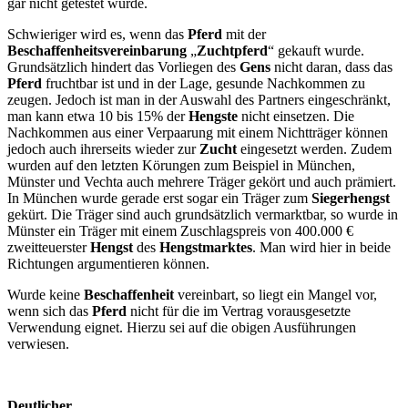
gar nicht getestet wurde.
Schwieriger wird es, wenn das
Pferd
mit der
Beschaffenheitsvereinbarung
„
Zuchtpferd
“ gekauft wurde.
Grundsätzlich hindert das Vorliegen des
Gens
nicht daran, dass das
Pferd
fruchtbar ist und in der Lage, gesunde Nachkommen zu
zeugen. Jedoch ist man in der Auswahl des Partners eingeschränkt,
man kann etwa 10 bis 15% der
Hengste
nicht einsetzen. Die
Nachkommen aus einer Verpaarung mit einem Nichtträger können
jedoch auch ihrerseits wieder zur
Zucht
eingesetzt werden. Zudem
wurden auf den letzten Körungen zum Beispiel in München,
Münster und Vechta auch mehrere Träger gekört und auch prämiert.
In München wurde gerade erst sogar ein Träger zum
Siegerhengst
gekürt. Die Träger sind auch grundsätzlich vermarktbar, so wurde in
Münster ein Träger mit einem Zuschlagspreis von 400.000 €
zweitteuerster
Hengst
des
Hengstmarktes
. Man wird hier in beide
Richtungen argumentieren können.
Wurde keine
Beschaffenheit
vereinbart, so liegt ein Mangel vor,
wenn sich das
Pferd
nicht für die im Vertrag vorausgesetzte
Verwendung eignet. Hierzu sei auf die obigen Ausführungen
verwiesen.
Deutlicher