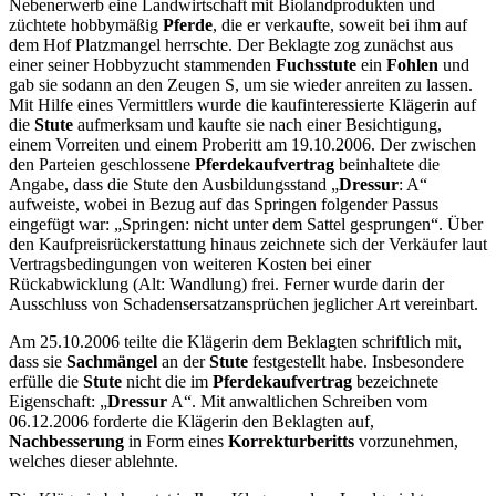
Nebenerwerb eine Landwirtschaft mit Biolandprodukten und
züchtete hobbymäßig
Pferde
, die er verkaufte, soweit bei ihm auf
dem Hof Platzmangel herrschte. Der Beklagte zog zunächst aus
einer seiner Hobbyzucht stammenden
Fuchsstute
ein
Fohlen
und
gab sie sodann an den Zeugen S, um sie wieder anreiten zu lassen.
Mit Hilfe eines Vermittlers wurde die kaufinteressierte Klägerin auf
die
Stute
aufmerksam und kaufte sie nach einer Besichtigung,
einem Vorreiten und einem Proberitt am 19.10.2006. Der zwischen
den Parteien geschlossene
Pferdekaufvertrag
beinhaltete die
Angabe, dass die Stute den Ausbildungsstand „
Dressur
: A“
aufweiste, wobei in Bezug auf das Springen folgender Passus
eingefügt war: „Springen: nicht unter dem Sattel gesprungen“. Über
den Kaufpreisrückerstattung hinaus zeichnete sich der Verkäufer laut
Vertragsbedingungen von weiteren Kosten bei einer
Rückabwicklung (Alt: Wandlung) frei. Ferner wurde darin der
Ausschluss von Schadensersatzansprüchen jeglicher Art vereinbart.
Am 25.10.2006 teilte die Klägerin dem Beklagten schriftlich mit,
dass sie
Sachmängel
an der
Stute
festgestellt habe. Insbesondere
erfülle die
Stute
nicht die im
Pferdekaufvertrag
bezeichnete
Eigenschaft: „
Dressur
A“. Mit anwaltlichen Schreiben vom
06.12.2006 forderte die Klägerin den Beklagten auf,
Nachbesserung
in Form eines
Korrekturberitts
vorzunehmen,
welches dieser ablehnte.