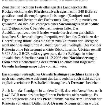
Zunächst ist nach den Feststellungen des Landgerichts die
Rückabwicklung des
Pferdekaufvertrages
nach § 348 BGB zu
gewähren und die empfangenen Leistungen (Kaufpreis und
Eigentum und Besitz an der Fuchsstute), Zug um Zug zurück zu
gewähren, da sich das Vorliegen eines
Sachmangels
an der
Stute
zum Zeitpunkt der Übergabe nachweisen ließe. Das
Ausbildungsniveau des
Pferdes
wurde durch einen gerichtlich
bestellten Sachverständigen überprüft, welcher das Gericht zu der
Überzeugung führte, dass die
Stute
zum Zeitpunkt der Übergabe
nicht über das angeführte Ausbildungsniveau verfügte. Der von der
Klägerin ohne Fristsetzung erklärte Rücktritt sei im Übrigen gemäß
§ 323 Abs. 2 BGB zulässig gewesen, da der Beklagte in seinem
anwaltlichen Schreiben vom 11.12.2006 eine
Nachbesserung
in
Form einer Nachschulung des
Pferdes
ablehnte und insgesamt
Gewährleistungsansprüche
von sich wies.
Ein etwaiger vertraglicher
Gewährleistungsausschluss
kann sich
nach sachgerechter Auslegung des Landgerichts auch nicht auf die
explizit vereinbarte Beschaffenheitsangabe „
A Dressur
“ beziehen.
Auch kam das Landgericht zu dem Urteil, dass ein Ausschluss nach
§ 442 BGB trotz des durchgeführten Proberitts nicht vorliege. Es
wurde festgestellt, dass das
Pferd
unmittelbar vor dem Proberitt der
Klägerin von einem Dritten in
A-Dressur-Niveau
geritten wurde.