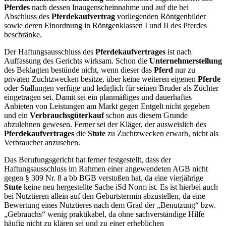
Pferdes
nach dessen Inaugenscheinnahme und auf die bei
Abschluss des
Pferdekaufvertrag
vorliegenden Röntgenbilder
sowie deren Einordnung in Röntgenklassen I und II des Pferdes
beschränke.
Der Haftungsausschluss des
Pferdekaufvertrages
ist nach
Auffassung des Gerichts wirksam. Schon die
Unternehmerstellung
des Beklagten bestünde nicht, wenn dieser das
Pferd
nur zu
privaten Zuchtzwecken besitze, über keine weiteren eigenen
Pferde
oder Stallungen verfüge und lediglich für seinen Bruder als Züchter
eingetragen sei. Damit sei ein planmäßiges und dauerhaftes
Anbieten von Leistungen am Markt gegen Entgelt nicht gegeben
und ein
Verbrauchsgüterkauf
schon aus diesem Grunde
abzulehnen gewesen. Ferner sei der Kläger, der ausweislich des
Pferdekaufvertrages
die
Stute
zu Zuchtzwecken erwarb, nicht als
Verbraucher anzusehen.
Das Berufungsgericht hat ferner festgestellt, dass der
Haftungsausschluss im Rahmen einer angewendeten AGB nicht
gegen § 309 Nr. 8 a bb BGB verstoßen hat, da eine vierjährige
Stute
keine neu hergestellte Sache iSd Norm ist. Es ist hierbei auch
bei Nutztieren allein auf den Geburtstermin abzustellen, da eine
Bewertung eines Nutztieres nach dem Grad der „Benutzung“ bzw.
„Gebrauchs“ wenig praktikabel, da ohne sachverständige Hilfe
häufig nicht zu klären sei und zu einer erheblichen