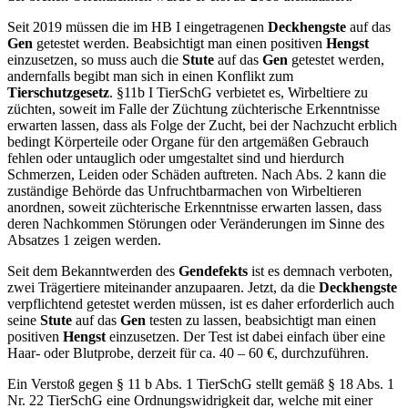
Seit 2019 müssen die im HB I eingetragenen
Deckhengste
auf das
Gen
getestet werden. Beabsichtigt man einen positiven
Hengst
einzusetzen, so muss auch die
Stute
auf das
Gen
getestet werden,
andernfalls begibt man sich in einen Konflikt zum
Tierschutzgesetz
. §
11b I TierSchG verbietet es, Wirbeltiere zu
züchten, soweit im Falle der Züchtung züchterische Erkenntnisse
erwarten lassen, dass als Folge der Zucht, bei der Nachzucht erblich
bedingt Körperteile oder Organe für den artgemäßen Gebrauch
fehlen oder untauglich oder umgestaltet sind und hierdurch
Schmerzen, Leiden oder Schäden auftreten. Nach Abs. 2 kann die
zuständige Behörde das Unfruchtbarmachen von Wirbeltieren
anordnen, soweit züchterische Erkenntnisse erwarten lassen, dass
deren Nachkommen Störungen oder Veränderungen im Sinne des
Absatzes 1 zeigen werden.
Seit dem Bekanntwerden des
Gendefekts
ist es demnach verboten,
zwei Trägertiere miteinander anzupaaren. Jetzt, da die
Deckhengste
verpflichtend getestet werden müssen, ist es daher erforderlich auch
seine
Stute
auf das
Gen
testen zu lassen, beabsichtigt man einen
positiven
Hengst
einzusetzen. Der Test ist dabei einfach über eine
Haar- oder Blutprobe, derzeit für ca. 40 – 60 €, durchzuführen.
Ein Verstoß gegen § 11 b Abs. 1 TierSchG stellt gemäß § 18 Abs. 1
Nr. 22 TierSchG eine Ordnungswidrigkeit dar, welche mit einer