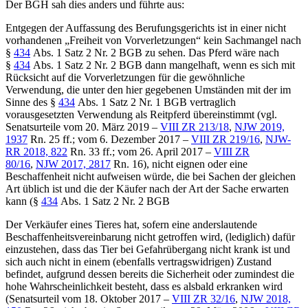
Der BGH sah dies anders und führte aus:
Entgegen der Auffassung des Berufungsgerichts ist in einer nicht
vorhandenen „Freiheit von Vorverletzungen“ kein Sachmangel nach
§
434
Abs. 1 Satz 2 Nr. 2 BGB zu sehen. Das Pferd wäre nach
§
434
Abs. 1 Satz 2 Nr. 2 BGB dann mangelhaft, wenn es sich mit
Rücksicht auf die Vorverletzungen für die gewöhnliche
Verwendung, die unter den hier gegebenen Umständen mit der im
Sinne des §
434
Abs. 1 Satz 2 Nr. 1 BGB vertraglich
vorausgesetzten Verwendung als Reitpferd übereinstimmt (vgl.
Senatsurteile vom 20. März 2019 –
VIII ZR 213/18
,
NJW 2019,
1937
Rn. 25 ff.; vom 6. Dezember 2017 –
VIII ZR 219/16
,
NJW-
RR 2018, 822
Rn. 33 ff.; vom 26. April 2017 –
VIII ZR
80/16
,
NJW 2017, 2817
Rn. 16), nicht eignen oder eine
Beschaffenheit nicht aufweisen würde, die bei Sachen der gleichen
Art üblich ist und die der Käufer nach der Art der Sache erwarten
kann (§
434
Abs. 1 Satz 2 Nr. 2 BGB
Der Verkäufer eines Tieres hat, sofern eine anderslautende
Beschaffenheitsvereinbarung nicht getroffen wird, (lediglich) dafür
einzustehen, dass das Tier bei Gefahrübergang nicht krank ist und
sich auch nicht in einem (ebenfalls vertragswidrigen) Zustand
befindet, aufgrund dessen bereits die Sicherheit oder zumindest die
hohe Wahrscheinlichkeit besteht, dass es alsbald erkranken wird
(Senatsurteil vom 18. Oktober 2017 –
VIII ZR 32/16
,
NJW 2018,