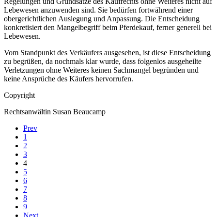
Regelungen und Grundsätze des Kaufrechts ohne Weiteres nicht auf
Lebewesen anzuwenden sind. Sie bedürfen fortwährend einer
obergerichtlichen Auslegung und Anpassung. Die Entscheidung
konkretisiert den Mangelbegriff beim Pferdekauf, ferner generell bei
Lebewesen.
Vom Standpunkt des Verkäufers ausgesehen, ist diese Entscheidung
zu begrüßen, da nochmals klar wurde, dass folgenlos ausgeheilte
Verletzungen ohne Weiteres keinen Sachmangel begründen und
keine Ansprüche des Käufers hervorrufen.
Copyright
Rechtsanwältin Susan Beaucamp
Prev
1
2
3
4
5
6
7
8
9
Next