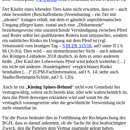
Der Käufer eines lebenden Tiers kann nicht erwarten, dass er – auch
ohne besondere (Beschaffenheits-)Vereinbarung – ein Tier mit
„idealen“ Anlagen erhält, mit dem er gänzlich unproblematischen
Umgang pflegen kann, zumal auch eine „Disharmonie“
beziehungsweise eine unzureichende Verständigung zwischen Pferd
und Reiter selbst bei qualifizierten Reitern kein untypisches, sondern
ein natürliches Risiko im Umgang mit dem Pferd ist (vgl.
Senatsurteil vom heutigen Tag –
VIII ZR 315/18
, aaO unter II 1 b
bb (3) (b)). Dies wird – aus tiermedizinischer Sicht – auch anhand
des Röntgen-Leitfadens 2018 deutlich, in dem es unter anderem
heißt: „Der Kauf des Lebewesens Pferd wird jedoch weiterhin […]
ein nicht mit anderen ‚Handelsgütern‘ vergleichbares Risiko
beinhalten […]“ (GPM-Fachinformation, aaO S. 14; siehe auch
Stadler/Bemmann/Schüle, aaO S. 120).
Auch ist ein „
Kissing Spines-Befund
“ nicht vom Grundsatz her
vertragswidrig, sofern nicht bereits klar, oder sehr wahrscheinlich ist,
dass das Pferd deswegen erkranken wird und somit für die
vertraglich vorausgesetzte oder die gewöhnliche Verwendung nicht
mehr einsetzbar ist.
Für die Praxis bedeutet dies in Fortführung der Rechtsprechung des
BGH, dass es darauf ankommt, ob die Sache für den beabsichtigten
Zweck, den die Parteien dem Vertrag zugrunde gelegt haben,