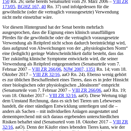
150
Rn. 26; siehe bereits Senatsurteil vom 29. März 2006 –
VIII ZR
173/05
,
BGHZ 167, 40
Rn. 37) und infolgedessen für die
gewöhnliche (oder die vertraglich vorausgesetzte) Verwendung
nicht mehr einsetzbar wäre.
Vor diesem Hintergrund hat der Senat bereits mehrfach
ausgesprochen, dass die Eignung eines klinisch unauffälligen
Pferdes für die gewöhnliche oder die vertraglich vorausgesetzte
Verwendung als Reitpferd nicht schon dadurch beeinträchtigt wird,
dass aufgrund von Abweichungen von der „physiologischen Norm“
eine (lediglich) geringe Wahrscheinlichkeit dafür besteht, dass das
Tier zukünftig klinische Symptome entwickeln wird, die seiner
Verwendung als Reitpferd entgegenstehen (Senatsurteile vom 7.
Februar 2007 –
VIII ZR 266/06
,
NJW 2007, 1351
Rn. 14; vom 18.
Oktober 2017 –
VIII ZR 32/16
, aaO Rn. 24). Ebenso wenig gehört
es zur üblichen Beschaffenheit eines Tieres, dass es in jeder Hinsicht
einer biologischen oder physiologischen „Idealnorm“ entspricht
(Senatsurteile vom 7. Februar 2007 –
VIII ZR 266/06
, aaO Rn. 19;
vom 18. Oktober 2017 –
VIII ZR 32/16
, aaO). Diese Wertung trägt
dem Umstand Rechnung, dass es sich bei Tieren um Lebewesen
handelt, die einer ständigen Entwicklung unterliegen und die –
anders als Sachen – mit individuellen Anlagen ausgestattet und
dementsprechend mit sich daraus ergebenden unterschiedlichen
Risiken behaftet sind (Senatsurteil vom 18. Oktober 2017 –
VIII ZR
32/16
, aaO). Denn der Käufer eines lebenden Tieres kann, wie der