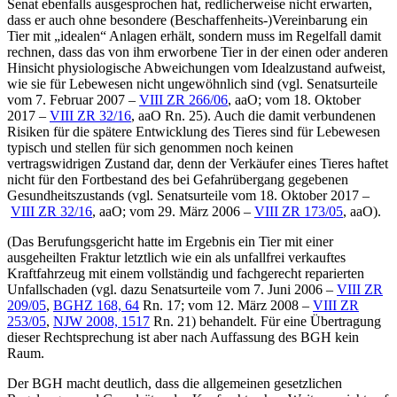
Senat ebenfalls ausgesprochen hat, redlicherweise nicht erwarten,
dass er auch ohne besondere (Beschaffenheits-)Vereinbarung ein
Tier mit „idealen“ Anlagen erhält, sondern muss im Regelfall damit
rechnen, dass das von ihm erworbene Tier in der einen oder anderen
Hinsicht physiologische Abweichungen vom Idealzustand aufweist,
wie sie für Lebewesen nicht ungewöhnlich sind (vgl. Senatsurteile
vom 7. Februar 2007 –
VIII ZR 266/06
, aaO; vom 18. Oktober
2017 –
VIII ZR 32/16
, aaO Rn. 25). Auch die damit verbundenen
Risiken für die spätere Entwicklung des Tieres sind für Lebewesen
typisch und stellen für sich genommen noch keinen
vertragswidrigen Zustand dar, denn der Verkäufer eines Tieres haftet
nicht für den Fortbestand des bei Gefahrübergang gegebenen
Gesundheitszustands (vgl. Senatsurteile vom 18. Oktober 2017 –
VIII ZR 32/16
, aaO; vom 29. März 2006 –
VIII ZR 173/05
, aaO).
(Das Berufungsgericht hatte im Ergebnis ein Tier mit einer
ausgeheilten Fraktur letztlich wie ein als unfallfrei verkauftes
Kraftfahrzeug mit einem vollständig und fachgerecht reparierten
Unfallschaden (vgl. dazu Senatsurteile vom 7. Juni 2006 –
VIII ZR
209/05
,
BGHZ 168, 64
Rn. 17; vom 12. März 2008 –
VIII ZR
253/05
,
NJW 2008, 1517
Rn. 21) behandelt. Für eine Übertragung
dieser Rechtsprechung ist aber nach Auffassung des BGH kein
Raum.
Der BGH macht deutlich, dass die allgemeinen gesetzlichen