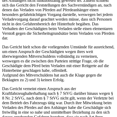
des Anhängers nicht funktionsfähig gewesen sei. Zudem schließt
sich das Gericht den Feststellungen des Sachverständigen an, nach
denen das Verladen von Pferden auf Pferdeanhänger einen
besonders gefahrträchtigen Vorgang darstelle, weswegen bei jedem
Verladevorgang darauf geachtet werden müsse, dass sich Personen
nicht in den Gefahrenbereich der Hinterhufe begäben. Das
Verhalten der Geschädigten beim Verladen stelle einen elementaren
Verstoß gegen die Sicherheitsgrundsätze beim Verladen von Pferden
dar.
Das Gericht hielt schon die vorliegenden Umstände für ausreichend,
um einen Anspruch der Geschädigten wegen ihres weit
überwiegenden Mitverschuldens vollständig zu verneinen,
weswegen es die zwischen den Parteien strittige Frage, ob die
Geschädigte dem Pferd beim Verladen mit einer Reitgerte auf die
Hinterbeine geschlagen habe, offenließ.
Aufgrund des Mitverschuldens hat auch die Klage gegen die
Beklagten zu 2) und 3) keinen Erfolg.
Das Gericht verneint einen Anspruch aus der
Kraftfahrzeughalterhaftung nach § 7 StVG darüber hinaus wegen §
8 Nr. 2 StVG, nach dem § 7 StVG nicht gilt, wenn der Verletzte bei
dem Betrieb des Fahrzeugs tätig war. Durch ihre Mitwirkung beim
Verladen des Pferdes auf den Anhänger habe die Geschädigte sich
freiwillig in eine so nahe und unmittelbare Beziehung zu den sich
daraus ergebenden Gefahren begeben, dass sie nach Art ihrer