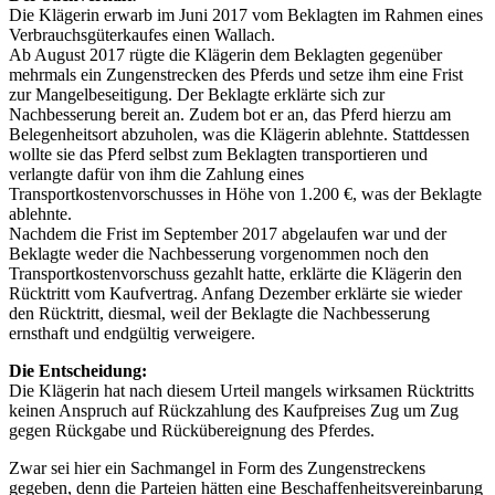
Die Klägerin erwarb im Juni 2017 vom Beklagten im Rahmen eines
Verbrauchsgüterkaufes einen Wallach.
Ab August 2017 rügte die Klägerin dem Beklagten gegenüber
mehrmals ein Zungenstrecken des Pferds und setze ihm eine Frist
zur Mangelbeseitigung. Der Beklagte erklärte sich zur
Nachbesserung bereit an. Zudem bot er an, das Pferd hierzu am
Belegenheitsort abzuholen, was die Klägerin ablehnte. Stattdessen
wollte sie das Pferd selbst zum Beklagten transportieren und
verlangte dafür von ihm die Zahlung eines
Transportkostenvorschusses in Höhe von 1.200 €, was der Beklagte
ablehnte.
Nachdem die Frist im September 2017 abgelaufen war und der
Beklagte weder die Nachbesserung vorgenommen noch den
Transportkostenvorschuss gezahlt hatte, erklärte die Klägerin den
Rücktritt vom Kaufvertrag. Anfang Dezember erklärte sie wieder
den Rücktritt, diesmal, weil der Beklagte die Nachbesserung
ernsthaft und endgültig verweigere.
Die Entscheidung:
Die Klägerin hat nach diesem Urteil mangels wirksamen Rücktritts
keinen Anspruch auf Rückzahlung des Kaufpreises Zug um Zug
gegen Rückgabe und Rückübereignung des Pferdes.
Zwar sei hier ein Sachmangel in Form des Zungenstreckens
gegeben, denn die Parteien hätten eine Beschaffenheitsvereinbarung