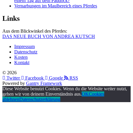
einem Tag auf dem Paddock?
Vernarbungen im Maulbereich eines Pferdes
Links
Aus dem Blickwinkel des Pferdes:
DAS NEUE BUCH VON ANDREA KUTSCH
Impressum
Datenschutz
Kosten
Kontakt
© 2026
Twitter
Facebook
Google
RSS
Powered by
Gantry Framework
Diese Website benutzt Cookies. Wenn du die Website weiter nutzt,
gehen wir von deinem Einverständnis aus.
OK
Cookies
ablehnen
Datenschutzerklärung