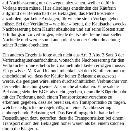
auf Nachbesserung nur deswegen abzusehen, weil er dafür in
Vorlage treten müsse. Hier allerdings entstünden der Käuferin
aufgrund der Bereitschaft des Beklagten, das Pferd kostenlos
abzuholen, gar keine Auslagen, für welche sie in Vorlage gehen
müsse. Sei der Verkäufer – wie hier – bereit, die Kaufsache zwecks
Nachbesserung beim Käufer abzuholen und auf seine Kosten zum
Erfüllungsort zu verbringen, erleide der Käufer keine finanziellen
Nachteile und werde somit auch nicht von der Geltendmachung
seiner Rechte abgehalten.
Ein anderes Ergebnis folge auch nicht aus Art. 3 Abs. 3 Satz 3 der
Verbrauchsgüterkaufrichtlinie, wonach die Nachbesserung für den
Verbraucher ohne erhebliche Unannehmlichkeiten erfolgen müsse.
Ein gewisses Maß an Unannehmlichkeit sei dem Käufer zumutbar;
entscheidend sei, dass der Käufer keiner Belastung ausgesetzt
werde, die geeignet wäre, einen durchschnittlichen Verbraucher von
der Geltendmachung seiner Ansprüche abzuhalten. Eine solche
Belastung sieht der BGH als nicht gegeben, denn die Klägerin habe
mit der Forderung nach einem Transportkostenvorschuss zu
erkennen gegeben, dass sie bereit sei, ein Transportrisiko zu tragen,
welches lediglich eine regelmäßig mit einer Nachbesserung
einhergehende Belastung sei. Das Berufungsgericht hatte keine
Feststellungen dazu getroffen, dass die Transportrisiken bei einem
Transport durch den Beklagten höher wären als bei einem solchen
durch die Klägerin.