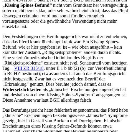
„Kissing Spines-Befund“
nicht vom Grundsatz her vertragswidrig,
sofern nicht bereits klar, oder sehr wahrscheinlich ist, dass das Pferd
deswegen erkranken wird und somit für die vertraglich
vorausgesetzte oder die gewöhnliche Verwendung nicht mehr
einsetzbar ist.
Den Feststellungen des Berufungsgerichts war nicht zu entnehmen,
dass das Pferd krank überhaupt krank war. Ein Kissing Spines-
Befund, wie er hier gegeben ist, ist – wie oben ausgeführt – kein
krankhafter Zustand. „Rittigkeitsprobleme“ ändern daran nichts.
Eine veterinärmedizinische Definition des Begriffs der
„Rittigkeitsprobleme“ existiert nicht (vgl. Senatsurteil vom heutigen
Tag –
VIII ZR 315/18
, unter II 1 b bb (2) (b), zur Veröffentlichung
in BGHZ bestimmt); etwas anderes hat auch das Berufungsgericht
nicht festgestellt. Zwar hat es vereinzelt den Begriff der
„Erkrankung“ genutzt. Dies beruhte jedoch darauf, dass es
Widersetzlichkeiten
als „klinische“ Erscheinungen angesehen hat
und deshalb von einem Kissing Spines-Syndrom“ ausgegangen ist.
Diese Annahme war laut BGH allerdings falsch
Das Berufungsgericht hatte fehlerhaft angenommen, das Pferd habe
„klinische“ Erscheinungen beziehungsweise „klinische“ Symptome
gezeigt, hier in Gestalt von Buckeln und Durchgehen. Klinische
Erscheinungen eines Kissing Spines-Befunds können etwa
Lahmheit, krankhafte Störungen des Bewegungsapparats oder