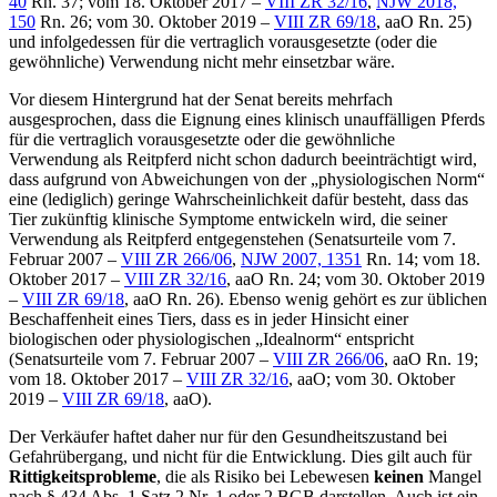
40
Rn. 37; vom 18. Oktober 2017 –
VIII ZR 32/16
,
NJW 2018,
150
Rn. 26; vom 30. Oktober 2019 –
VIII ZR 69/18
, aaO Rn. 25)
und infolgedessen für die vertraglich vorausgesetzte (oder die
gewöhnliche) Verwendung nicht mehr einsetzbar wäre.
Vor diesem Hintergrund hat der Senat bereits mehrfach
ausgesprochen, dass die Eignung eines klinisch unauffälligen Pferds
für die vertraglich vorausgesetzte oder die gewöhnliche
Verwendung als Reitpferd nicht schon dadurch beeinträchtigt wird,
dass aufgrund von Abweichungen von der „physiologischen Norm“
eine (lediglich) geringe Wahrscheinlichkeit dafür besteht, dass das
Tier zukünftig klinische Symptome entwickeln wird, die seiner
Verwendung als Reitpferd entgegenstehen (Senatsurteile vom 7.
Februar 2007 –
VIII ZR 266/06
,
NJW 2007, 1351
Rn. 14; vom 18.
Oktober 2017 –
VIII ZR 32/16
, aaO Rn. 24; vom 30. Oktober 2019
–
VIII ZR 69/18
, aaO Rn. 26). Ebenso wenig gehört es zur üblichen
Beschaffenheit eines Tiers, dass es in jeder Hinsicht einer
biologischen oder physiologischen „Idealnorm“ entspricht
(Senatsurteile vom 7. Februar 2007 –
VIII ZR 266/06
, aaO Rn. 19;
vom 18. Oktober 2017 –
VIII ZR 32/16
, aaO; vom 30. Oktober
2019 –
VIII ZR 69/18
, aaO).
Der Verkäufer haftet daher nur für den Gesundheitszustand bei
Gefahrübergang, und nicht für die Entwicklung. Dies gilt auch für
Rittigkeitsprobleme
, die als Risiko bei Lebewesen
keinen
Mangel
nach § 434 Abs. 1 Satz 2 Nr. 1 oder 2 BGB darstellen. Auch ist ein