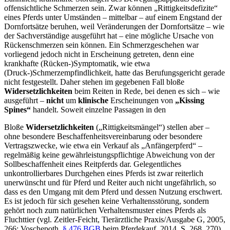
offensichtliche Schmerzen sein. Zwar können „Rittigkeitsdefizite“
eines Pferds unter Umständen – mittelbar – auf einem Engstand der
Dornfortsätze beruhen, weil Veränderungen der Dornfortsätze – wie
der Sachverständige ausgeführt hat – eine mögliche Ursache von
Rückenschmerzen sein können. Ein Schmerzgeschehen war
vorliegend jedoch nicht in Erscheinung getreten, denn eine
krankhafte (Rücken-)Symptomatik, wie etwa
(Druck-)Schmerzempfindlichkeit, hatte das Berufungsgericht gerade
nicht festgestellt. Daher stehen im gegebenen Fall bloße
Widersetzlichkeiten
beim Reiten in Rede, bei denen es sich – wie
ausgeführt –
nicht
um
klinische
Erscheinungen von
„Kissing
Spines“
handelt. Soweit einzelne Passagen in den
Bloße
Widersetzlichkeiten
(„Rittigkeitsmängel“) stellen aber –
ohne besondere Beschaffenheitsvereinbarung oder besondere
Vertragszwecke, wie etwa ein Verkauf als „Anfängerpferd“ –
regelmäßig keine gewährleistungspflichtige Abweichung von der
Sollbeschaffenheit eines Reitpferds dar. Gelegentliches
unkontrollierbares Durchgehen eines Pferds ist zwar reiterlich
unerwünscht und für Pferd und Reiter auch nicht ungefährlich, so
dass es den Umgang mit dem Pferd und dessen Nutzung erschwert.
Es ist jedoch für sich gesehen keine Verhaltensstörung, sondern
gehört noch zum natürlichen Verhaltensmuster eines Pferds als
Fluchttier (vgl. Zeitler-Feicht, Tierärztliche Praxis/Ausgabe G, 2005,
266; Voschepoth,
§ 476 BGB
beim Pferdekauf, 2014, S. 268, 270).