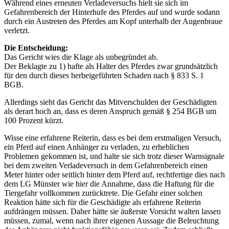
Während eines erneuten Verladeversuchs hielt sie sich im
Gefahrenbereich der Hinterhufe des Pferdes auf und wurde sodann
durch ein Austreten des Pferdes am Kopf unterhalb der Augenbraue
verletzt.
Die Entscheidung:
Das Gericht wies die Klage als unbegründet ab.
Der Beklagte zu 1) hafte als Halter des Pferdes zwar grundsätzlich
für den durch dieses herbeigeführten Schaden nach § 833 S. 1
BGB.
Allerdings sieht das Gericht das Mitverschulden der Geschädigten
als derart hoch an, dass es deren Anspruch gemäß § 254 BGB um
100 Prozent kürzt.
Wisse eine erfahrene Reiterin, dass es bei dem erstmaligen Versuch,
ein Pferd auf einen Anhänger zu verladen, zu erheblichen
Problemen gekommen ist, und halte sie sich trotz dieser Warnsignale
bei dem zweiten Verladeversuch in dem Gefahrenbereich einen
Meter hinter oder seitlich hinter dem Pferd auf, rechtfertige dies nach
dem LG Münster wie hier die Annahme, dass die Haftung für die
Tiergefahr vollkommen zurücktrete. Die Gefahr einer solchen
Reaktion hätte sich für die Geschädigte als erfahrene Reiterin
aufdrängen müssen. Daher hätte sie äußerste Vorsicht walten lassen
müssen, zumal, wenn nach ihrer eigenen Aussage die Beleuchtung