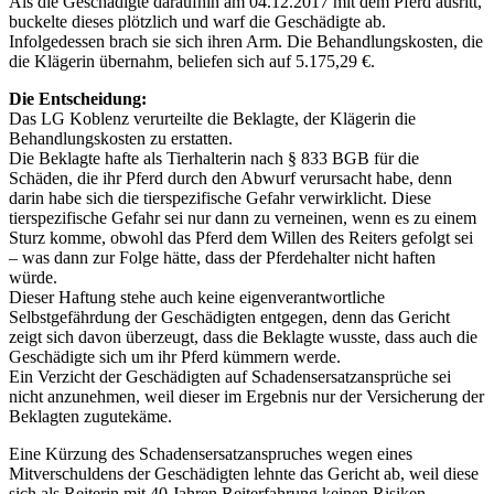
Als die Geschädigte daraufhin am 04.12.2017 mit dem Pferd ausritt,
buckelte dieses plötzlich und warf die Geschädigte ab.
Infolgedessen brach sie sich ihren Arm. Die Behandlungskosten, die
die Klägerin übernahm, beliefen sich auf 5.175,29 €.
Die Entscheidung:
Das LG Koblenz verurteilte die Beklagte, der Klägerin die
Behandlungskosten zu erstatten.
Die Beklagte hafte als Tierhalterin nach § 833 BGB für die
Schäden, die ihr Pferd durch den Abwurf verursacht habe, denn
darin habe sich die tierspezifische Gefahr verwirklicht. Diese
tierspezifische Gefahr sei nur dann zu verneinen, wenn es zu einem
Sturz komme, obwohl das Pferd dem Willen des Reiters gefolgt sei
– was dann zur Folge hätte, dass der Pferdehalter nicht haften
würde.
Dieser Haftung stehe auch keine eigenverantwortliche
Selbstgefährdung der Geschädigten entgegen, denn das Gericht
zeigt sich davon überzeugt, dass die Beklagte wusste, dass auch die
Geschädigte sich um ihr Pferd kümmern werde.
Ein Verzicht der Geschädigten auf Schadensersatzansprüche sei
nicht anzunehmen, weil dieser im Ergebnis nur der Versicherung der
Beklagten zugutekäme.
Eine Kürzung des Schadensersatzanspruches wegen eines
Mitverschuldens der Geschädigten lehnte das Gericht ab, weil diese
sich als Reiterin mit 40 Jahren Reiterfahrung keinen Risiken