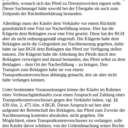
getroffen, wonach sich das Pferd zu Dressurzwecken eignen solle.
Dieser Sachmangel hätte sowohl bei der Übergabe als auch zum
Zeitpunkt der Rücktrittserklärung bestanden.
Allerdings muss der Käufer dem Verkäufer vor einem Rücktritt
grundsätzlich eine Frist zur Nacherfüllung setzen. Hier hat die
Klägerin dem Beklagten zwar eine Frist gesetzt. Diese hat der BGH
aber als nicht ordnungsgemäß eingestuft. Die Klägerin habe dem
Beklagten nicht die Gelegenheit zur Nachbesserung gegeben, dafür
hätte sie laut BGH dem Beklagten das Pferd zur Verfügung stellen
müssen. Die Klägerin habe die Abholung des Pferds durch den
Beklagten verweigert und darauf bestanden, das Pferd selbst zu dem
Beklagten – dem Ort der Nacherfüllung – zu bringen. Den
Transport zum Beklagten habe sie von einem
Transportkostenvorschuss abhängig gemacht, den sie aber nicht
hätte verlangen können.
Unter bestimmten Voraussetzungen könne der Käufer im Rahmen
eines Verbrauchgüterkaufes zwar einen Anspruch auf Zahlung eines
Transportkostenvorschusses gegen den Verkäufer haben, vgl. §§
439 Abs. 2, 475 Abs. 4 BGB. Dieser Anspruch sei hier aber
aufgrund der Bereitschaft des Beklagten, das Pferd zum Zwecke der
Nachbesserung kostenlos abzuholen, nicht gegeben. Die
Möglichkeit, einen Transportkostenvorschusses zu verlangen, solle
den Käufer davor schützen, von der Geltendmachung seines Rechts