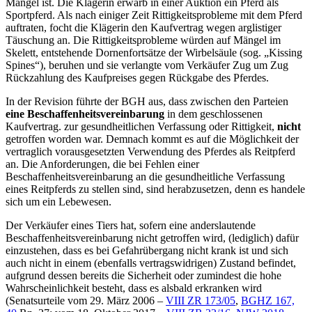
Mangel ist. Die Klägerin erwarb in einer Auktion ein Pferd als
Sportpferd. Als nach einiger Zeit Rittigkeitsprobleme mit dem Pferd
auftraten, focht die Klägerin den Kaufvertrag wegen arglistiger
Täuschung an. Die Rittigkeitsprobleme würden auf Mängel im
Skelett, entstehende Dornenfortsätze der Wirbelsäule (sog. „Kissing
Spines“), beruhen und sie verlangte vom Verkäufer Zug um Zug
Rückzahlung des Kaufpreises gegen Rückgabe des Pferdes.
In der Revision führte der BGH aus, dass zwischen den Parteien
eine Beschaffenheitsvereinbarung
in dem geschlossenen
Kaufvertrag. zur gesundheitlichen Verfassung oder Rittigkeit,
nicht
getroffen worden war. Demnach kommt es auf die Möglichkeit der
vertraglich vorausgesetzten Verwendung des Pferdes als Reitpferd
an. Die Anforderungen, die bei Fehlen einer
Beschaffenheitsvereinbarung an die gesundheitliche Verfassung
eines Reitpferds zu stellen sind, sind herabzusetzen, denn es handele
sich um ein Lebewesen.
Der Verkäufer eines Tiers hat, sofern eine anderslautende
Beschaffenheitsvereinbarung nicht getroffen wird, (lediglich) dafür
einzustehen, dass es bei Gefahrübergang nicht krank ist und sich
auch nicht in einem (ebenfalls vertragswidrigen) Zustand befindet,
aufgrund dessen bereits die Sicherheit oder zumindest die hohe
Wahrscheinlichkeit besteht, dass es alsbald erkranken wird
(Senatsurteile vom 29. März 2006 –
VIII ZR 173/05
,
BGHZ 167,