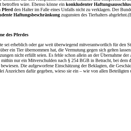
ht betroffen wäre. Ebenso könne ein
konkludenter Haftungsausschlus
n
Pferd
den Halter im Falle eines Unfalls nicht zu verklagen. Der Bunde
udente Haftungsbeschränkung
zugunsten des Tierhalters abgelehnt
me des Pferdes
te sei erheblich oder gar weit überwiegend mitverantwortlich für de
über ein Tier übernommen hat, die Vermutung gegen sich gelten lassen m
zungen nicht erfüllt seien. Es fehle schon allein an der Übernahme der 
e mithin nur ein Mitverschulden nach § 254 BGB in Betracht, bei dem d
h bewiesen. Die aufgeworfene Einschätzung der Beklagten, die Geschäd
i Anzeichen dafür gegeben, wieso sie ein – wie von allen Beteiligten un