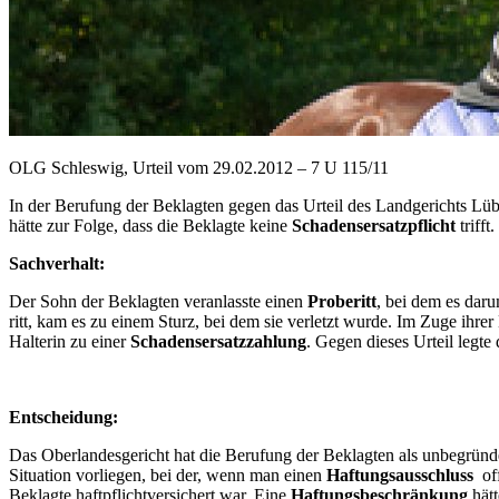
OLG Schleswig, Urteil vom 29.02.2012 – 7 U 115/11
In der Berufung der Beklagten gegen das Urteil des Landgerichts Lü
hätte zur Folge, dass die Beklagte keine
Schadensersatzpflicht
trifft.
Sachverhalt:
Der Sohn der Beklagten veranlasste einen
Proberitt
, bei dem es daru
ritt, kam es zu einem Sturz, bei dem sie verletzt wurde. Im Zuge ihre
Halterin zu einer
Schadensersatzzahlung
. Gegen dieses Urteil legte
Entscheidung:
Das Oberlandesgericht hat die Berufung der Beklagten als unbegrün
Situation vorliegen, bei der, wenn man einen
Haftungsausschluss
off
Beklagte haftpflichtversichert war. Eine
Haftungsbeschränkung
hätt