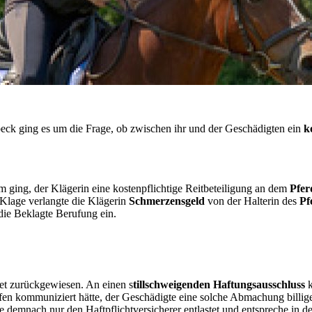
beck ging es um die Frage, ob zwischen ihr und der Geschädigten ein
k
m ging, der Klägerin eine kostenpflichtige Reitbeteiligung an dem
Pfer
r Klage verlangte die Klägerin
Schmerzensgeld
von der Halterin des
Pf
 die Beklagte Berufung ein.
det zurückgewiesen. An einen
s
tillschweigenden Haftungsausschluss
k
en kommuniziert hätte, der Geschädigte eine solche Abmachung billiger
e demnach nur den Haftpflichtversicherer entlastet und entspreche in de