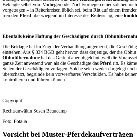
Beklagte selbst vom Vorliegen oder Nichtvorliegen einer solchen nic
vorgetragen – in Reiterkreisen üblich sei, beim Ritt auf einem fremde
fremden
Pferd
überwiegend im Interesse des
Reiters
lag, eine
konkl
Ebenfalls keine Haftung der Geschädigten durch Obhutübernah
Die Beklagte hat im Zuge der Verhandlung angemerkt, die Geschädig
einstehen. Aus § 834 BGB geht hervor, dass derjenige, der die Obhut 
Obhutübernahme
hat das Gericht aber abgelehnt, weil die Vorausset
ganze Zeit anwesend war, als die Geschädigte das
Pferd
ritt. Es käm
Seiten der Geschädigten vorlagen. Solche seien weder dargelegt noc
überschätzt, begründe kein vorwerfbares Verschulden. Es habe keinerle
kontrollieren und führen können.
Copyright
Rechtsanwältin Susan Beaucamp
Foto: Fotalia
Vorsicht bei Muster-Pferdekaufverträgen