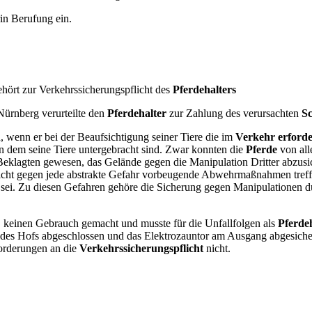
in Berufung ein.
ört zur Verkehrssicherungspflicht des
Pferdehalters
Nürnberg verurteilte den
Pferdehalter
zur Zahlung des verursachten
S
 wenn er bei der Beaufsichtigung seiner Tiere die im
Verkehr erforde
in dem seine Tiere untergebracht sind. Zwar konnten die
Pferde
von all
s Beklagten gewesen, das Gelände gegen die Manipulation Dritter abzu
cht gegen jede abstrakte Gefahr vorbeugende Abwehrmaßnahmen treffe
. Zu diesen Gefahren gehöre die Sicherung gegen Manipulationen dur
keinen Gebrauch gemacht und musste für die Unfallfolgen als
Pferde
ür des Hofs abgeschlossen und das Elektrozauntor am Ausgang abgesiche
orderungen an die
Verkehrssicherungspflicht
nicht.